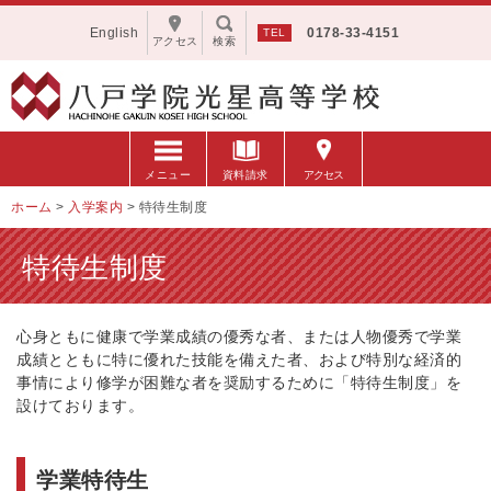
English
0178-33-4151
アクセス
検索
メニュー
資料請求
アクセス
ホーム
>
入学案内
>
特待生制度
特待生制度
心身ともに健康で学業成績の優秀な者、または人物優秀で学業
成績とともに特に優れた技能を備えた者、および特別な経済的
事情により修学が困難な者を奨励するために「特待生制度」を
設けております。
学業特待生