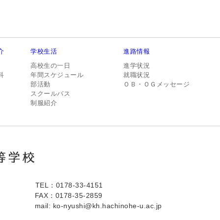
介
学校生活
進路情報
高校生の一日
進学状況
科
年間スケジュール
就職状況
部活動
ＯＢ・ＯＧメッセージ
スクールバス
制服紹介
TEL：0178-33-4151
FAX：0178-35-2859
mail: ko-nyushi@kh.hachinohe-u.ac.jp