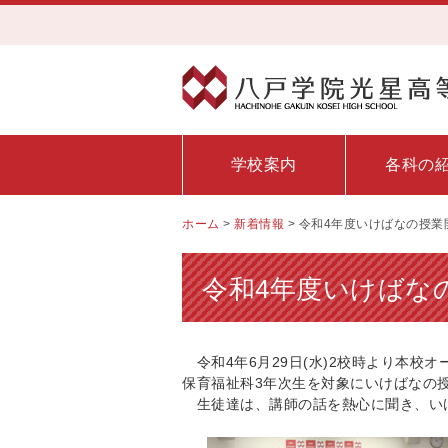
学校案内
各科の
ホーム
>
新着情報
>
令和4年度いけばなの授業
令和4年度いけばな
令和4年6月29日(水)2校時より本校
保育福祉科3年次生を対象にいけばなの
生徒達は、講師の話を熱心に聞き、い