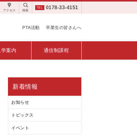
0178-33-4151
アクセス
検索
PTA活動
卒業生の皆さんへ
入学案内
通信制課程
新着情報
お知らせ
トピックス
イベント