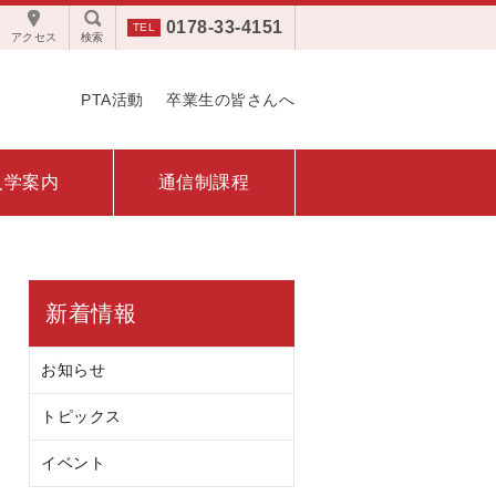
0178-33-4151
アクセス
検索
PTA活動
卒業生の皆さんへ
入学案内
通信制課程
新着情報
お知らせ
トピックス
イベント