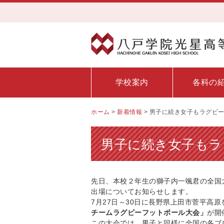
学校案内
各科の
ホーム
>
新着情報
>
男子に続き女子もラグビ
男子に続き女子もラ
先日、本校２年生の獅子内一颯君の全国
出場についてお知らせします。
7月27日～30日に長野県上田市菅平高原
チームラグビーフットボール大会」
が開
この大会では、男子と同様に全国の各ブ