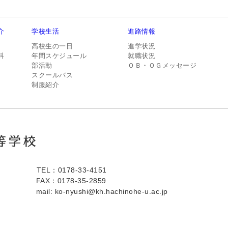
介
学校生活
進路情報
高校生の一日
進学状況
科
年間スケジュール
就職状況
部活動
ＯＢ・ＯＧメッセージ
スクールバス
制服紹介
TEL：0178-33-4151
FAX：0178-35-2859
mail: ko-nyushi@kh.hachinohe-u.ac.jp