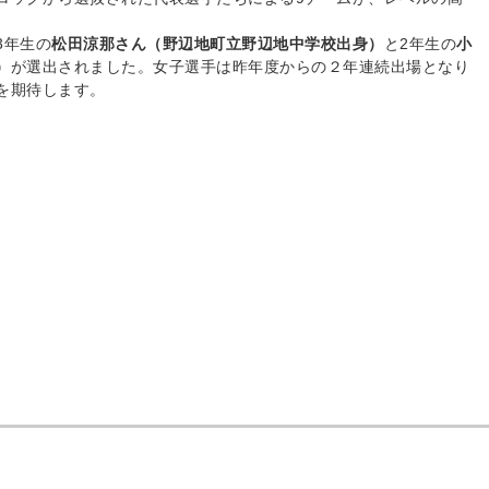
3年生の
松田涼那さん（野辺地町立野辺地中学校出身）
と2年生の
小
）
が選出されました。女子選手は昨年度からの２年連続出場となり
を期待します。